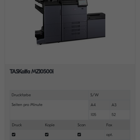
TASKalfa MZ10500i
Druckfarbe
S/W
Seiten pro Minute
A4
A3
105
52
Druck
Kopie
Scan
Fax
opt.