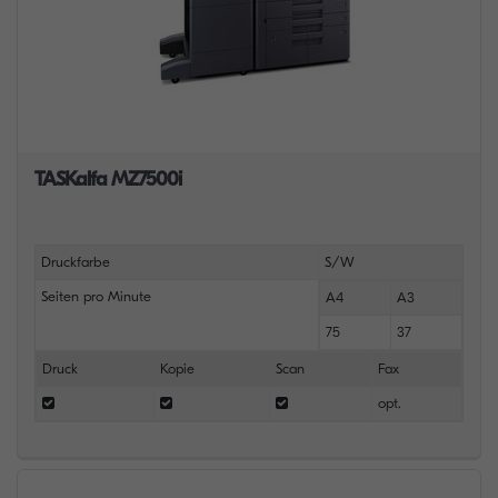
TASKalfa MZ7500i
Druckfarbe
S/W
Seiten pro Minute
A4
A3
75
37
Druck
Kopie
Scan
Fax
opt.