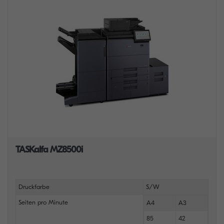
TASKalfa MZ8500i
Druckfarbe
S/W
Seiten pro Minute
A4
A3
85
42