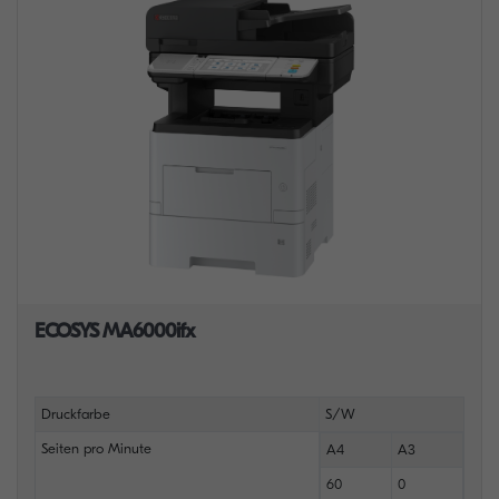
ECOSYS MA6000ifx
Druckfarbe
S/W
Seiten pro Minute
A4
A3
60
0