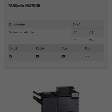
TASKalfa MZ7001i
Druckfarbe
S/W
Seiten pro Minute
A4
A3
70
35
Druck
Kopie
Scan
Fax
opt.