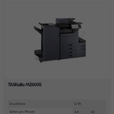
TASKalfa MZ6001i
Druckfarbe
S/W
Seiten pro Minute
A4
A3