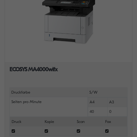
ECOSYS MA4000wifx
Druckfarbe
S/W
Seiten pro Minute
A4
A3
40
0
Druck
Kopie
Scan
Fax