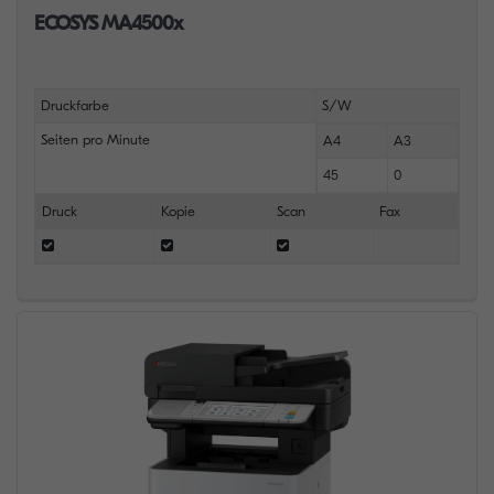
ECOSYS MA4500x
Druckfarbe
S/W
Seiten pro Minute
A4
A3
45
0
Druck
Kopie
Scan
Fax