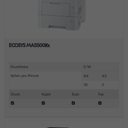
ECOSYS MA5500ifx
Druckfarbe
S/W
Seiten pro Minute
A4
A3
55
0
Druck
Kopie
Scan
Fax