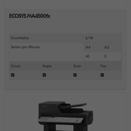
ECOSYS MA4500fx
Druckfarbe
S/W
Seiten pro Minute
A4
A3
45
0
Druck
Kopie
Scan
Fax