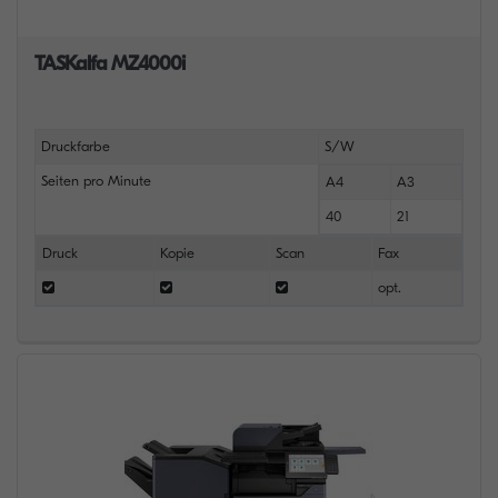
TASKalfa MZ4000i
Druckfarbe
S/W
Seiten pro Minute
A4
A3
40
21
Druck
Kopie
Scan
Fax
opt.