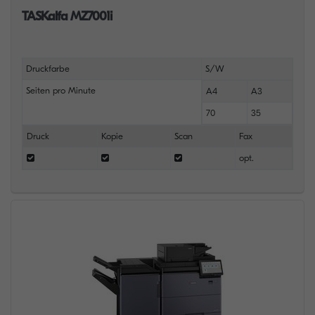
TASKalfa MZ7001i
Druckfarbe
S/W
Seiten pro Minute
A4
A3
70
35
Druck
Kopie
Scan
Fax
opt.