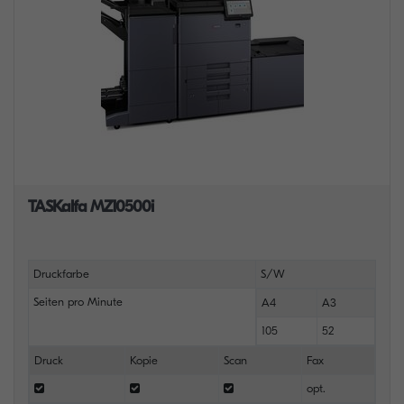
TASKalfa MZ10500i
Druckfarbe
S/W
Seiten pro Minute
A4
A3
105
52
Druck
Kopie
Scan
Fax
opt.