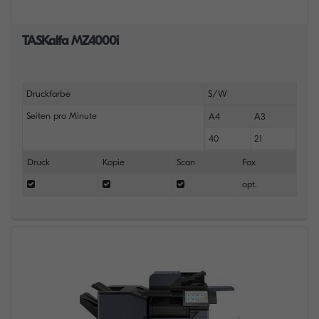
TASKalfa MZ4000i
Druckfarbe
S/W
Seiten pro Minute
A4
A3
40
21
Druck
Kopie
Scan
Fax
opt.