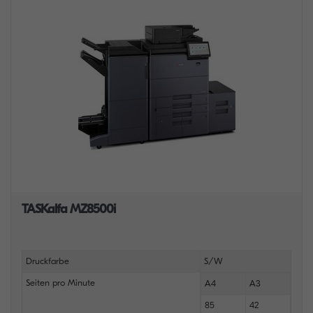
TASKalfa MZ8500i
Druckfarbe
S/W
Seiten pro Minute
A4
A3
85
42