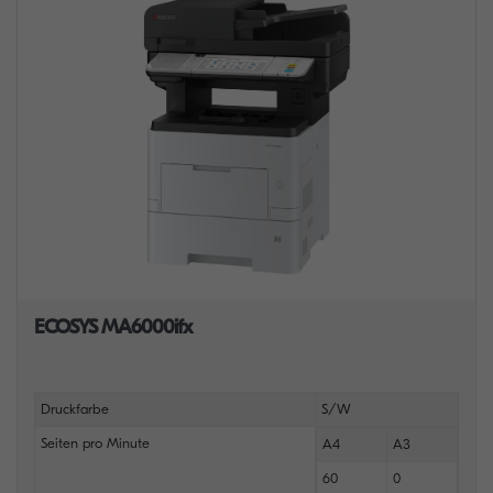
ECOSYS MA6000ifx
Druckfarbe
S/W
Seiten pro Minute
A4
A3
60
0