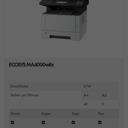
ECOSYS MA4000wifx
Druckfarbe
S/W
Seiten pro Minute
A4
A3
40
0
Druck
Kopie
Scan
Fax