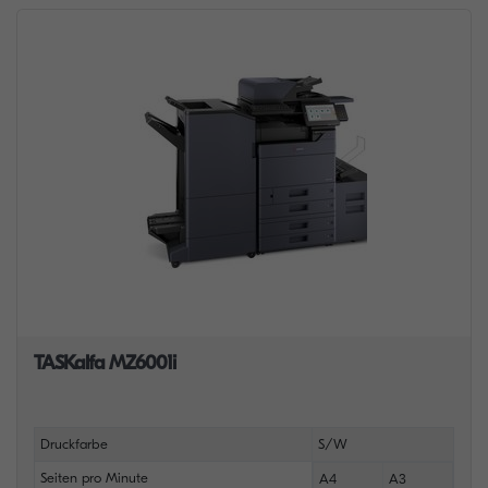
TASKalfa MZ6001i
Druckfarbe
S/W
Seiten pro Minute
A4
A3