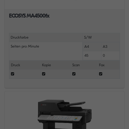
ECOSYS MA4500fx
Druckfarbe
S/W
Seiten pro Minute
A4
A3
45
0
Druck
Kopie
Scan
Fax