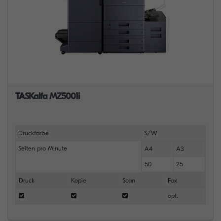
TASKalfa MZ5001i
Druckfarbe
S/W
Seiten pro Minute
A4
A3
50
25
Druck
Kopie
Scan
Fax
opt.