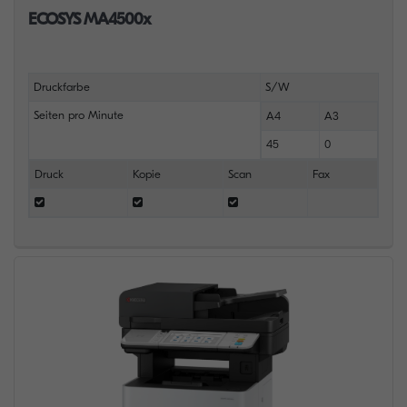
ECOSYS MA4500x
Druckfarbe
S/W
Seiten pro Minute
A4
A3
45
0
Druck
Kopie
Scan
Fax