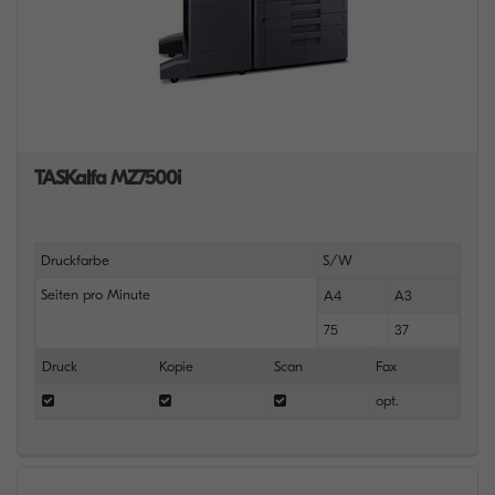
TASKalfa MZ7500i
Druckfarbe
S/W
Seiten pro Minute
A4
A3
75
37
Druck
Kopie
Scan
Fax
opt.