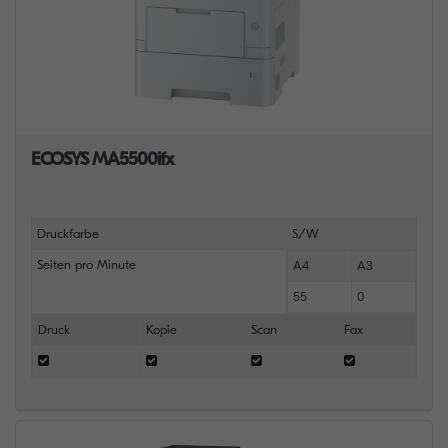
ECOSYS MA5500ifx
Druckfarbe
S/W
Seiten pro Minute
A4
A3
55
0
Druck
Kopie
Scan
Fax