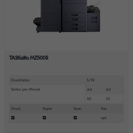
TASKalfa MZ5001i
Druckfarbe
S/W
Seiten pro Minute
A4
A3
50
25
Druck
Kopie
Scan
Fax
opt.