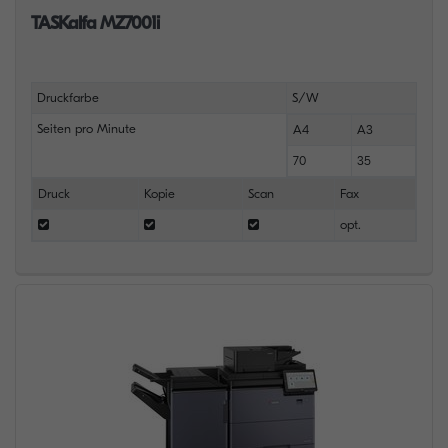
TASKalfa MZ7001i
Druckfarbe
S/W
Seiten pro Minute
A4
A3
70
35
Druck
Kopie
Scan
Fax
opt.