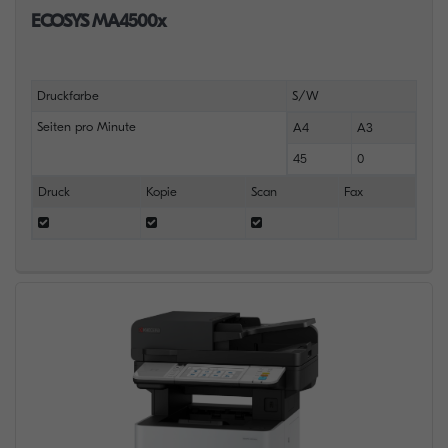
ECOSYS MA4500x
Druckfarbe
S/W
Seiten pro Minute
A4
A3
45
0
Druck
Kopie
Scan
Fax