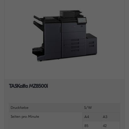
TASKalfa MZ8500i
Druckfarbe
S/W
Seiten pro Minute
A4
A3
85
42