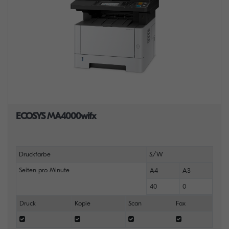
ECOSYS MA4000wifx
Druckfarbe
S/W
Seiten pro Minute
A4
A3
40
0
Druck
Kopie
Scan
Fax