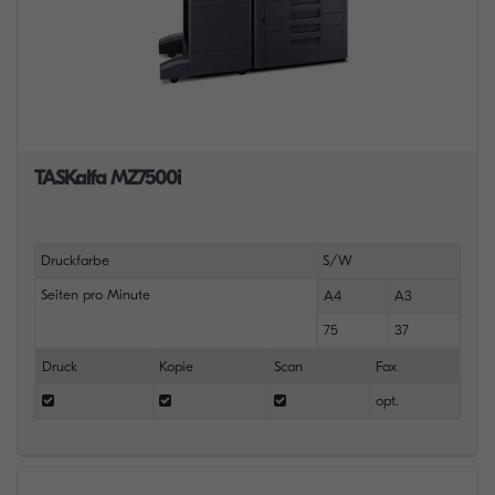
TASKalfa MZ7500i
Druckfarbe
S/W
Seiten pro Minute
A4
A3
75
37
Druck
Kopie
Scan
Fax
opt.