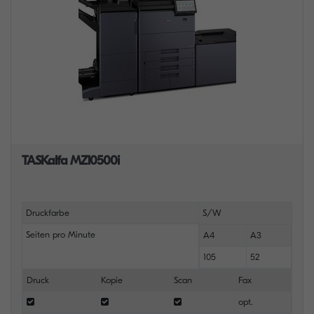
TASKalfa MZ10500i
Druckfarbe
S/W
Seiten pro Minute
A4
A3
105
52
Druck
Kopie
Scan
Fax
opt.