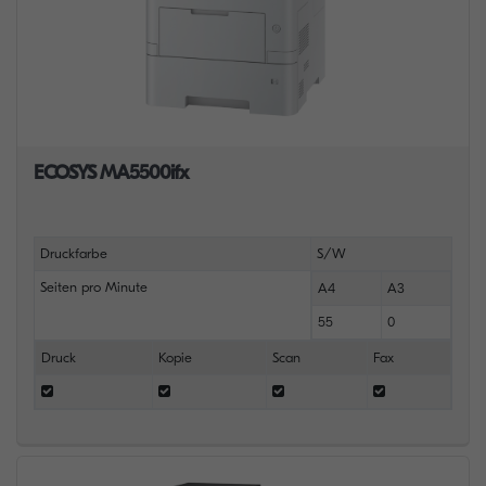
ECOSYS MA5500ifx
Druckfarbe
S/W
Seiten pro Minute
A4
A3
55
0
Druck
Kopie
Scan
Fax