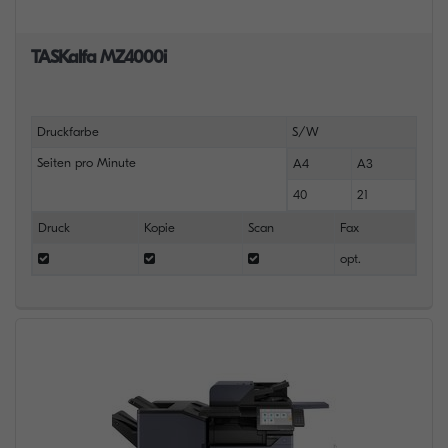
TASKalfa MZ4000i
Druckfarbe
S/W
Seiten pro Minute
A4
A3
40
21
Druck
Kopie
Scan
Fax
opt.