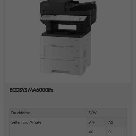
ECOSYS MA6000ifx
Druckfarbe
S/W
Seiten pro Minute
A4
A3
60
0