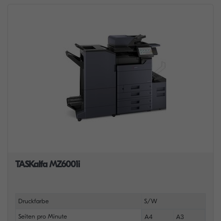
TASKalfa MZ6001i
Druckfarbe
S/W
Seiten pro Minute
A4
A3