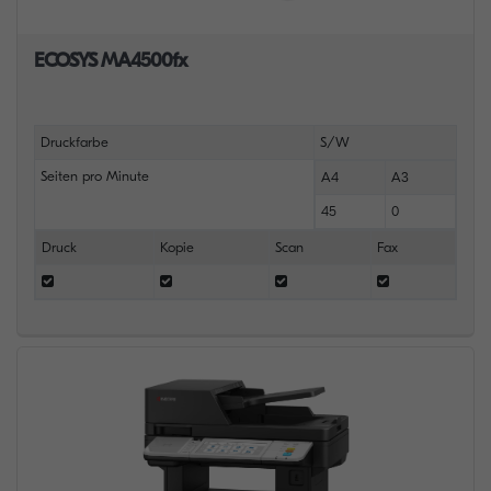
ECOSYS MA4500fx
Druckfarbe
S/W
Seiten pro Minute
A4
A3
45
0
Druck
Kopie
Scan
Fax