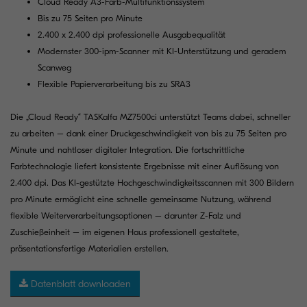
Cloud Ready A3-Farb-Multifunktionssystem
Bis zu 75 Seiten pro Minute
2.400 x 2.400 dpi professionelle Ausgabequalität
Modernster 300-ipm-Scanner mit KI-Unterstützung und geradem
Scanweg
Flexible Papierverarbeitung bis zu SRA3
Die „Cloud Ready“ TASKalfa MZ7500ci unterstützt Teams dabei, schneller
zu arbeiten – dank einer Druckgeschwindigkeit von bis zu 75 Seiten pro
Minute und nahtloser digitaler Integration. Die fortschrittliche
Farbtechnologie liefert konsistente Ergebnisse mit einer Auflösung von
2.400 dpi. Das KI-gestützte Hochgeschwindigkeitsscannen mit 300 Bildern
pro Minute ermöglicht eine schnelle gemeinsame Nutzung, während
flexible Weiterverarbeitungsoptionen – darunter Z-Falz und
Zuschießeinheit – im eigenen Haus professionell gestaltete,
präsentationsfertige Materialien erstellen.
Datenblatt downloaden