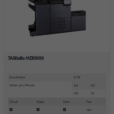
TASKalfa MZ10500i
Druckfarbe
S/W
Seiten pro Minute
A4
A3
105
52
Druck
Kopie
Scan
Fax
opt.