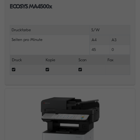
ECOSYS MA4500x
Druckfarbe
S/W
Seiten pro Minute
A4
A3
45
0
Druck
Kopie
Scan
Fax