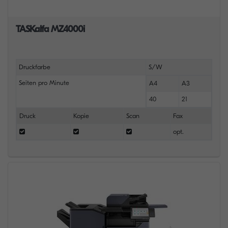
TASKalfa MZ4000i
Druckfarbe
S/W
Seiten pro Minute
A4
A3
40
21
Druck
Kopie
Scan
Fax
opt.