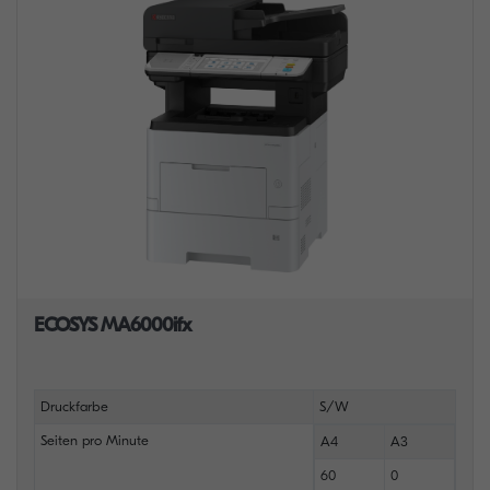
ECOSYS MA6000ifx
Druckfarbe
S/W
Seiten pro Minute
A4
A3
60
0