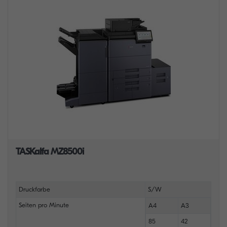
TASKalfa MZ8500i
Druckfarbe
S/W
Seiten pro Minute
A4
A3
85
42