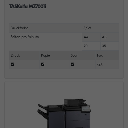
TASKalfa MZ7001i
Druckfarbe
S/W
Seiten pro Minute
A4
A3
70
35
Druck
Kopie
Scan
Fax
opt.