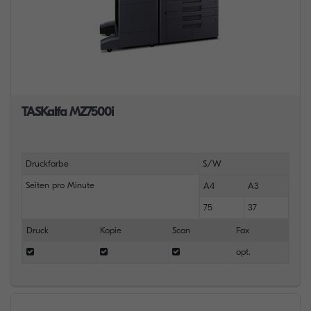
TASKalfa MZ7500i
Druckfarbe
S/W
Seiten pro Minute
A4
A3
75
37
Druck
Kopie
Scan
Fax
opt.