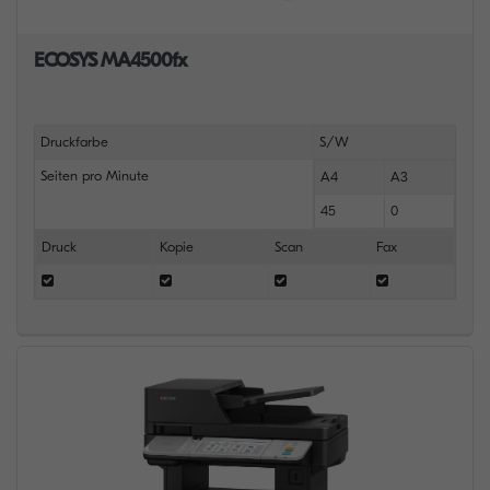
ECOSYS MA4500fx
Druckfarbe
S/W
Seiten pro Minute
A4
A3
45
0
Druck
Kopie
Scan
Fax