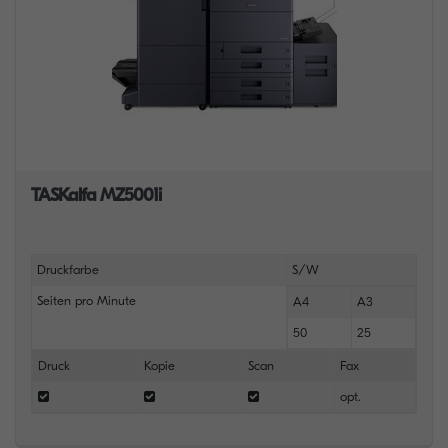
TASKalfa MZ5001i
Druckfarbe
S/W
Seiten pro Minute
A4
A3
50
25
Druck
Kopie
Scan
Fax
opt.