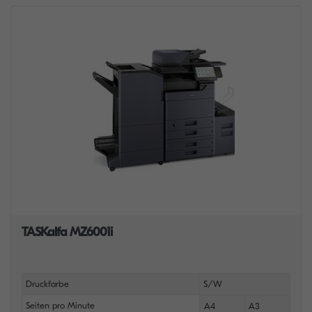
TASKalfa MZ6001i
Druckfarbe
S/W
Seiten pro Minute
A4
A3