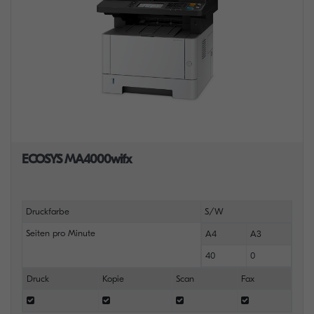
ECOSYS MA4000wifx
Druckfarbe
S/W
Seiten pro Minute
A4
A3
40
0
Druck
Kopie
Scan
Fax